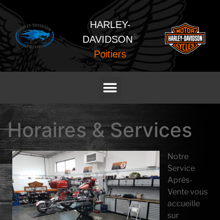
HARLEY-
®
DAVIDSON
Poitiers
Horaires & Services
Notre
Service
Après-
Vente vous
accueille
sur