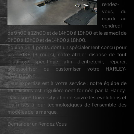
rendez-
vous, du
mardi au
vendredi
de 9h00 à 12h00 et de 14h00 à 19h00 et le samedi de
9h00 à 12h00 et de 14h00 à 18h00.
Equipé de 4 ponts, dont un spécialement conçu pour
les TRIKE (3 roues), notre atelier dispose de tout
l’outillage spécifique afin d’entretenir, réparer,
accessoiriser ou customiser votre HARLEY-
DAVIDSON®.
Leur expertise est à votre service : notre équipe de
techniciens est régulièrement formée par la Harley-
Davidson® University afin de suivre les évolutions et
les mises à jour technologiques de l’ensemble des
modèles de la marque.
Demander un Rendez Vous