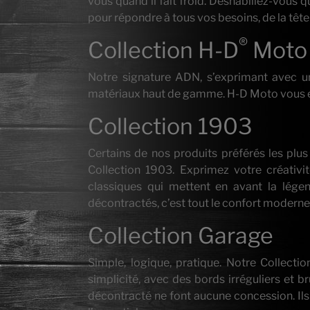
vous quand il fait froid. Déshabillez-vous 
pour répondre à tous vos besoins, de la tête
®
Collection H-D
Moto
Notre signature ADN, s’exprimant avec une 
matériaux haut de gamme. H-D Moto vous en
Collection 1903
Certains de nos produits préférés les plus 
Collection 1903. Exprimez votre créativ
classiques qui mettent en avant la lége
décontractés, c’est tout le confort moderne 
Collection Garage
Simple, logique, pratique. Notre Collecti
simplicité, avec des bords irréguliers et 
décontracté ne font aucune concession. Ils f