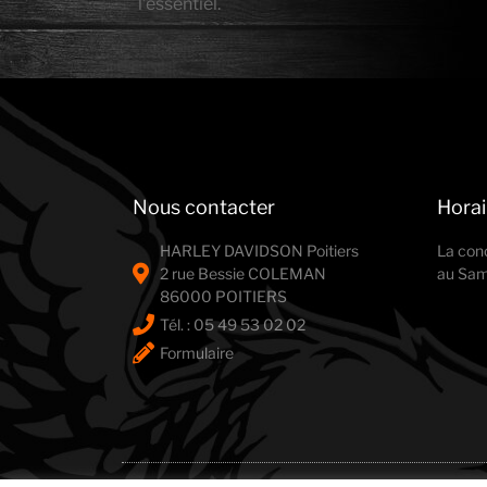
l’essentiel.
Nous contacter
Horai
HARLEY DAVIDSON Poitiers
La con
2 rue Bessie COLEMAN
au Same
86000 POITIERS
Tél. : ‭05 49 53 02 02‬
Formulaire