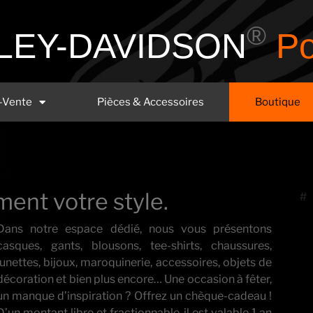
®
LEY-DAVIDSON
Po
-Vente
Pièces & Accessoires
Boutique
ent votre style.
#
Dans notre espace dédié, nous vous présentons
casques, gants, blousons, tee-shirts, chaussures,
lunettes, bijoux, maroquinerie, accessoires, objets de
décoration et bien plus encore… Une occasion à fêter,
un manque d’inspiration ? Offrez un chèque-cadeau !
D’un montant libre et fractionnable, il est valable 1 an