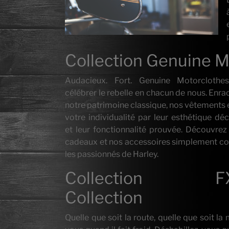
Collection Genuin
Audacieux. Fort. Genuine Motorclothe
célébrer le rebelle en chacun de nous. Enra
notre patrimoine classique, nos vêtements
votre individualité par leur esthétique dé
et leur fonctionnalité prouvée. Découvrez
cadeaux et nos accessoires simplement c
les passionnés de Harley.
Collection F
Collection
Quelle que soit la route, quelle que soit l