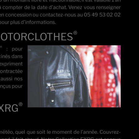
à compter de la date d’achat. Venez vous renseigner
en concession ou contactez-nous au 05 49 53 02 02
pour plus d’informations.
®
e MOTORCLOTHES
®
s
: pour
cinés dans
 expriment
contractée
 aussi nos
onçus pour
®
XRG
a météo, quel que soit le moment de l’année. Couvrez-